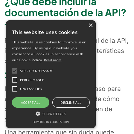
¿Qué debe incluir la
documentación de la API?
×
1. Introducción
This website uses cookies
Proporcionar una visión general de la API,
This website uses cookies to improve user
experience. By using our website you
incluyendo su propósito, características
consent to all cookies in accordance with
clave y beneficios.
our Cookie Policy.
Read more
STRICTLY NECESSARY
2. Primeros pasos
PERFORMANCE
Incluye instrucciones paso a paso para
UNCLASSIFIED
empezar a utilizar la API y añade cómo
ACCEPT ALL
DECLINE ALL
obtener una clave API o un token de
SHOW DETAILS
acceso.
POWERED BY COOKIESCRIPT
Una herramienta que sin duda puede