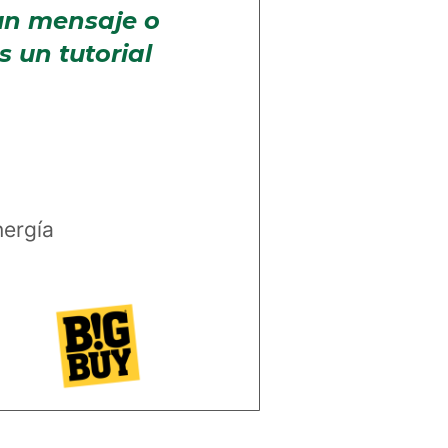
 un mensaje o
 un tutorial
nergía